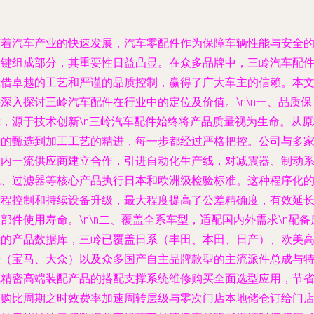
随着汽车产业的快速发展，汽车零配件作为保障车辆性能与安全
关键组成部分，其重要性日益凸显。在众多品牌中，三岭汽车配
凭借卓越的工艺和严谨的品质控制，赢得了广大车主的信赖。本
深入探讨三岭汽车配件在行业中的定位及价值。\n\n一、品质保
障，源于技术创新\n三岭汽车配件始终将产品质量视为生命。从原
料的甄选到加工工艺的精进，每一步都经过严格把控。公司与多
国内一流供应商建立合作，引进自动化生产线，对减震器、制动
统、过滤器等核心产品执行日本和欧洲级检验标准。这种程序化
工程控制和持续设备升级，最大程度提高了公差精确度，有效延
部件使用寿命。\n\n二、覆盖全系车型，适配国内外需求\n配备
大的产品数据库，三岭已覆盖日系（丰田、本田、日产）、欧美
端（宝马、大众）以及众多国产自主品牌款型的主流派件总成与
色精密高端装配产品的搭配支撑系统维修购买全面选型应用，节
采购比周期之时效费率加速周转层级与零次门店本地储仓订给门